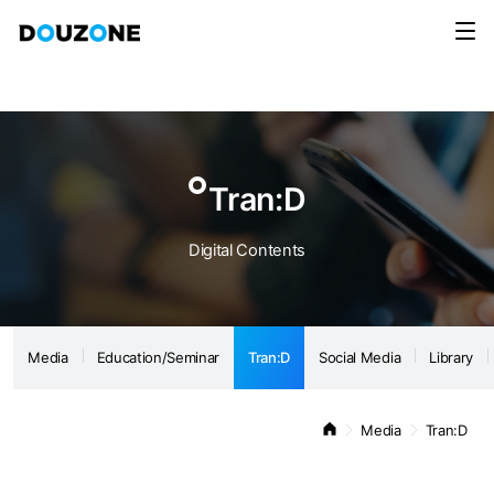
Media
Education/Seminar
Tran:D
Social Media
Library
Notice
Tran:D
Digital Contents
Media
Education/Seminar
Tran:D
Social Media
Library
Media
Tran:D