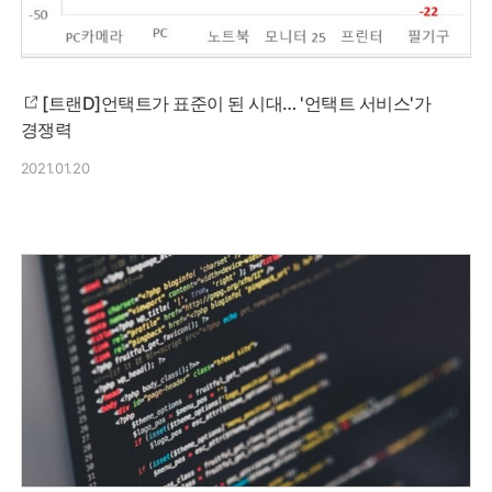
[트랜D]언택트가 표준이 된 시대… '언택트 서비스'가
경쟁력
2021.01.20