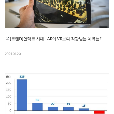
[트랜D]언택트 시대…AR이 VR보다 각광받는 이유는?
2021.01.20