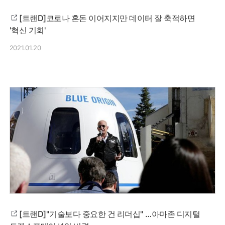
[트랜D]코로나 혼돈 이어지지만 데이터 잘 축적하면
'혁신 기회'
2021.01.20
[트랜D]"기술보다 중요한 건 리더십" …아마존 디지털