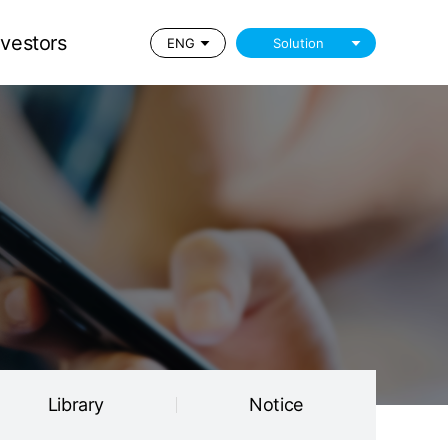
Library
Notice
nvestors
ENG
Solution
Library
Notice