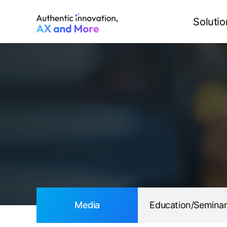
Media
Education/Seminar
Solutio
Media
Education/Semina