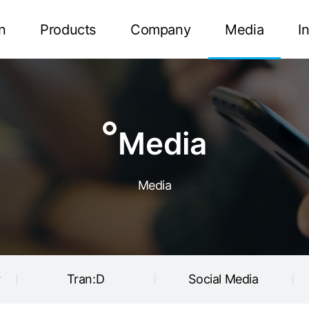
Tran:D
Social Media
n
Products
Company
Media
I
Media
Media
r
Tran:D
Social Media