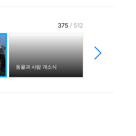
375
/
512
동물과 사람 개소식
눈오는 강촌캠퍼스