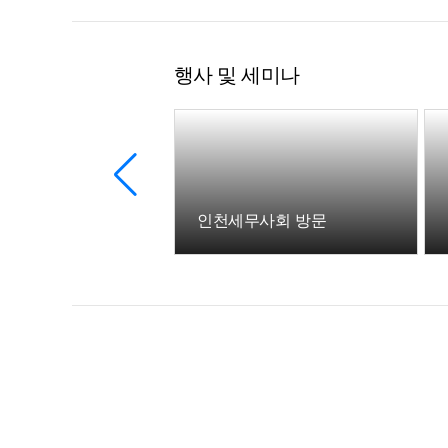
행사 및 세미나
유니컨버스-더존비즈온 업무협약식
인천세무사회 방문