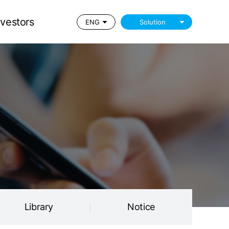
Library
Notice
nvestors
ENG
Solution
Library
Notice