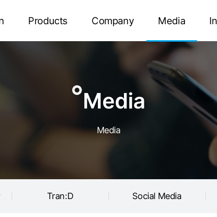
Tran:D
Social Media
n
Products
Company
Media
I
Media
Media
r
Tran:D
Social Media