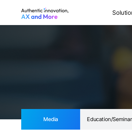
Media
Education/Seminar
Solutio
Media
Education/Semina