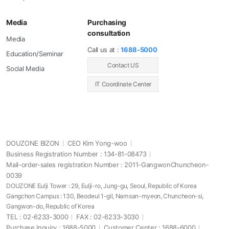
Media
Purchasing
consultation
Media
Call us at :
1688-5000
Education/Seminar
Contact US
Social Media
IT Coordinate Center
DOUZONE BIZON
CEO Kim Yong-woo
Business Registration Number : 134-81-08473
Mail-order-sales registration Number : 2011-GangwonChuncheon-
0039
DOUZONE Eulji Tower : 29, Eulji-ro, Jung-gu, Seoul, Republic of Korea
Gangchon Campus : 130, Beodeul 1-gil, Namsan-myeon, Chuncheon-si,
Gangwon-do, Republic of Korea
TEL : 02-6233-3000
FAX : 02-6233-3030
Purchase Inquiry : 1688-5000
Customer Center : 1688-6000