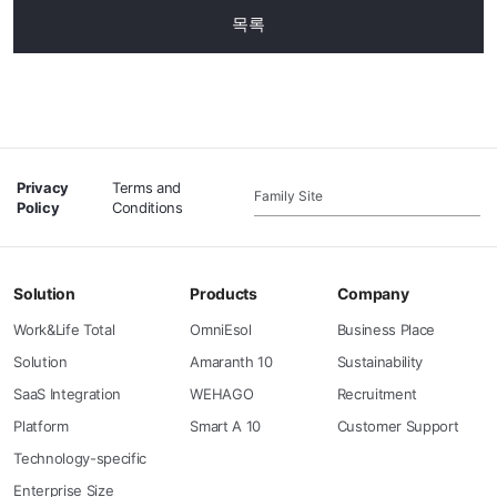
목록
Privacy
Terms and
Family Site
Policy
Conditions
Solution
Products
Company
Work&Life Total
OmniEsol
Business Place
Solution
Amaranth 10
Sustainability
SaaS Integration
WEHAGO
Recruitment
Platform
Smart A 10
Customer Support
Technology-specific
Enterprise Size