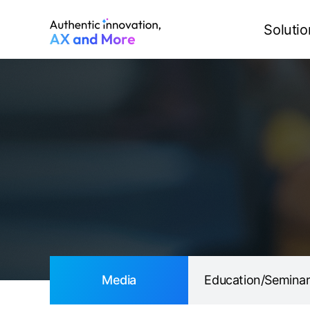
Media
Education/Seminar
Solutio
Media
Education/Semina