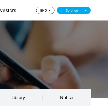
Library
Notice
nvestors
ENG
Solution
Library
Notice