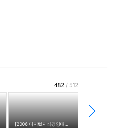
482
/
512
[2006 디지털지식경영대상] 더존다스, 정보통신부장관상 수상