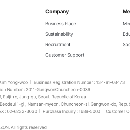
Company
Me
Business Place
Me
Sustainability
Edu
Recruitment
Soc
Customer Support
Kim Yong-woo
Business Registration Number : 134-81-08473
ration Number : 2011-GangwonChuncheon-0039
 Eulji-ro, Jung-gu, Seoul, Republic of Korea
Beodeul 1-gil, Namsan-myeon, Chuncheon-si, Gangwon-do, Republ
AX : 02-6233-3030
Purchase Inquiry : 1688-5000
Customer Ce
N. All rights reserved.