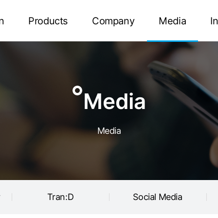
Tran:D
Social Media
n
Products
Company
Media
I
Media
Media
r
Tran:D
Social Media