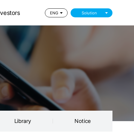
Library
Notice
nvestors
ENG
Solution
Library
Notice