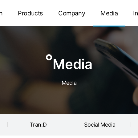
Tran:D
Social Media
n
Products
Company
Media
I
Media
Media
r
Tran:D
Social Media