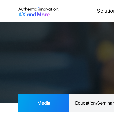
Media
Education/Seminar
Solutio
Media
Education/Semina