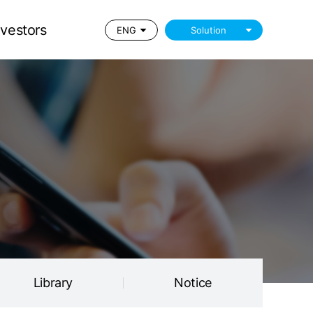
Library
Notice
nvestors
ENG
Solution
Library
Notice