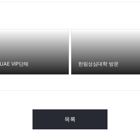
UAE VIP단체
한림성심대학 방문
목록