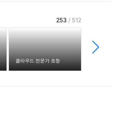
253
/
512
클라우드 전문가 초청
KAIST CIE 포럼 춘