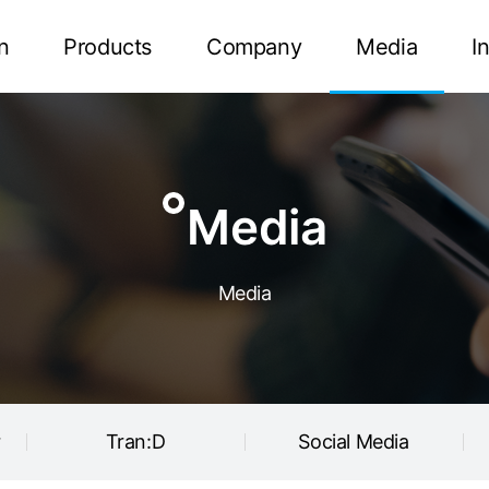
Tran:D
Social Media
n
Products
Company
Media
I
Media
Media
r
Tran:D
Social Media