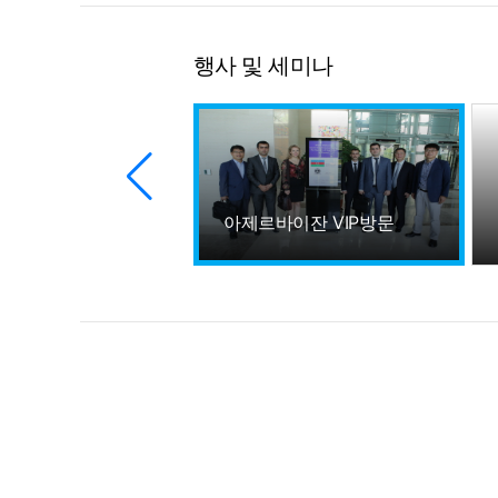
행사 및 세미나
아제르바이잔 VIP방문
미나 손님 방문